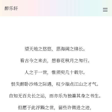
醉乐轩
望天地之悠悠，思海阔之绵长。
看古今之来去，想春花秋月之匆行。
人之于一世，惟须臾几十载尔。
恨失醉卧沙场之际遇，叹少指点江山之才气。
自知无百夫长之运，而亦乐为独善其身之书生。
但愿于此浮躁之世，留些许微进之迹，